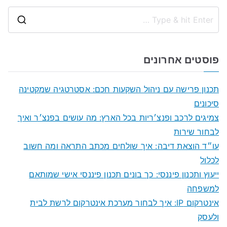
S
e
a
פוסטים אחרונים
r
c
תכנון פרישה עם ניהול השקעות חכם: אסטרטגיה שמקטינה
h
סיכונים
f
צמיגים לרכב ופנצ׳ריות בכל הארץ: מה עושים בפנצ׳ר ואיך
o
לבחור שירות
r
עו״ד הוצאת דיבה: איך שולחים מכתב התראה ומה חשוב
:
לכלול
ייעוץ ותכנון פיננסי: כך בונים תכנון פיננסי אישי שמותאם
למשפחה
אינטרקום IP: איך לבחור מערכת אינטרקום לרשת לבית
ולעסק