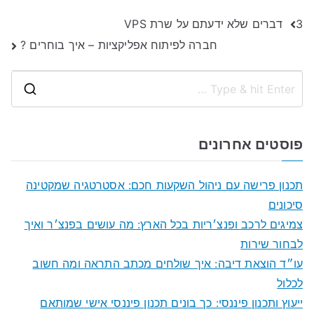
ניווט
3 דברים שלא ידעתם על שרת VPS
חברה לפיתוח אפליקציות – איך בוחרים ?
S
e
a
פוסטים אחרונים
r
c
תכנון פרישה עם ניהול השקעות חכם: אסטרטגיה שמקטינה
h
סיכונים
f
צמיגים לרכב ופנצ׳ריות בכל הארץ: מה עושים בפנצ׳ר ואיך
o
לבחור שירות
r
עו״ד הוצאת דיבה: איך שולחים מכתב התראה ומה חשוב
:
לכלול
ייעוץ ותכנון פיננסי: כך בונים תכנון פיננסי אישי שמותאם