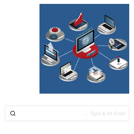
S
e
a