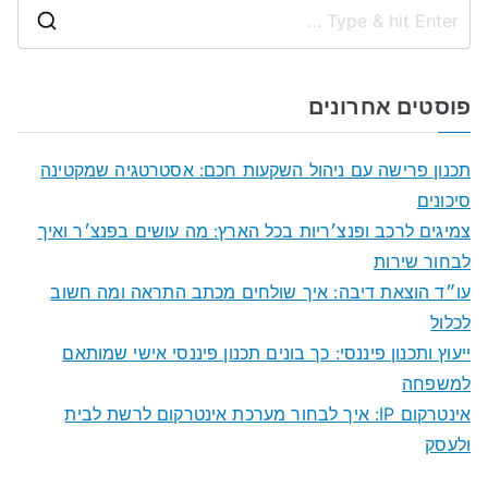
S
e
a
פוסטים אחרונים
r
c
תכנון פרישה עם ניהול השקעות חכם: אסטרטגיה שמקטינה
h
סיכונים
f
צמיגים לרכב ופנצ׳ריות בכל הארץ: מה עושים בפנצ׳ר ואיך
o
לבחור שירות
r
עו״ד הוצאת דיבה: איך שולחים מכתב התראה ומה חשוב
:
לכלול
ייעוץ ותכנון פיננסי: כך בונים תכנון פיננסי אישי שמותאם
למשפחה
אינטרקום IP: איך לבחור מערכת אינטרקום לרשת לבית
ולעסק