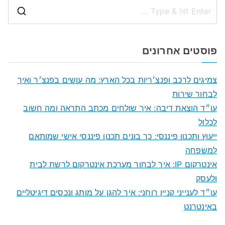
S
e
a
פוסטים אחרונים
r
c
צמיגים לרכב ופנצ׳ריות בכל הארץ: מה עושים בפנצ׳ר ואיך
h
לבחור שירות
f
עו״ד הוצאת דיבה: איך שולחים מכתב התראה ומה חשוב
o
לכלול
r
ייעוץ ותכנון פיננסי: כך בונים תכנון פיננסי אישי שמותאם
:
למשפחה
אינטרקום IP: איך לבחור מערכת אינטרקום לרשת לבית
ולעסק
עו״ד לענייני קניין רוחני: איך להגן על מותג ונכסים דיגיטליים
באינטרנט