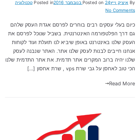
By
איציק וייץ
24 בנובמבר 2016
Posted on
Posted in
טכנולוגיה
on
No Comments
שרת
כיום בעלי עסקים רבים בוחרים לפרסם אגדת העסק שלהם
vps
גם דרך הפלטפורמה האינטרנטית. בשביל שנוכל לפרסם את
–
לאחסון
העסק שלנו באינטרנט באופן שיביא לנו תועלת ועוד לקוחות
אתרי
אנחנו חייבים לבנות לעסק שלנו אתר. האתר שנבנה לעסק
תדמית
שלנו יהיה ברוב המקרים אתר תדמית. את אתר התדמית שלנו
הכי טוב לאחסן על גבי שרת vps , שרת אחסון […]
Read More