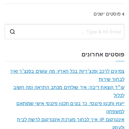
ניווט
פוסטים ישנים
S
e
a
פוסטים אחרונים
r
c
צמיגים לרכב ופנצ׳ריות בכל הארץ: מה עושים בפנצ׳ר ואיך
h
לבחור שירות
f
עו״ד הוצאת דיבה: איך שולחים מכתב התראה ומה חשוב
o
לכלול
r
ייעוץ ותכנון פיננסי: כך בונים תכנון פיננסי אישי שמותאם
:
למשפחה
אינטרקום IP: איך לבחור מערכת אינטרקום לרשת לבית
ולעסק