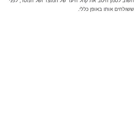
חשוב לסמן היטב את קהל היעד של המוצר ושל המסר, לפני
ששולחים אותו באופן כללי.