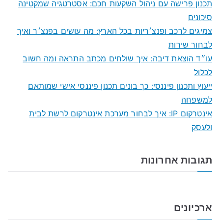
תכנון פרישה עם ניהול השקעות חכם: אסטרטגיה שמקטינה
h
סיכונים
f
צמיגים לרכב ופנצ׳ריות בכל הארץ: מה עושים בפנצ׳ר ואיך
o
לבחור שירות
r
עו״ד הוצאת דיבה: איך שולחים מכתב התראה ומה חשוב
:
לכלול
ייעוץ ותכנון פיננסי: כך בונים תכנון פיננסי אישי שמותאם
למשפחה
אינטרקום IP: איך לבחור מערכת אינטרקום לרשת לבית
ולעסק
תגובות אחרונות
ארכיונים