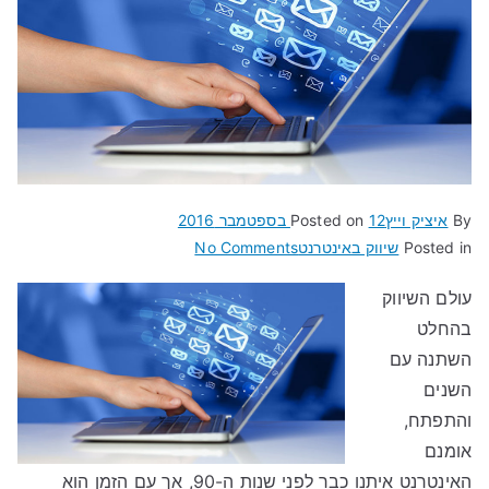
By
איציק וייץ
12 בספטמבר 2016
Posted on
on
Posted in
שיווק באינטרנט
No Comments
ניוזלטר
עולם השיווק
–
בהחלט
פרסום
ושיווק
השתנה עם
יעיל
השנים
והתפתח,
אומנם
האינטרנט איתנו כבר לפני שנות ה-90, אך עם הזמן הוא