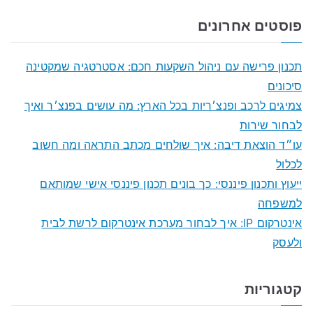
a
פוסטים אחרונים
r
c
תכנון פרישה עם ניהול השקעות חכם: אסטרטגיה שמקטינה
h
סיכונים
f
צמיגים לרכב ופנצ׳ריות בכל הארץ: מה עושים בפנצ׳ר ואיך
o
לבחור שירות
r
עו״ד הוצאת דיבה: איך שולחים מכתב התראה ומה חשוב
:
לכלול
ייעוץ ותכנון פיננסי: כך בונים תכנון פיננסי אישי שמותאם
למשפחה
אינטרקום IP: איך לבחור מערכת אינטרקום לרשת לבית
ולעסק
קטגוריות