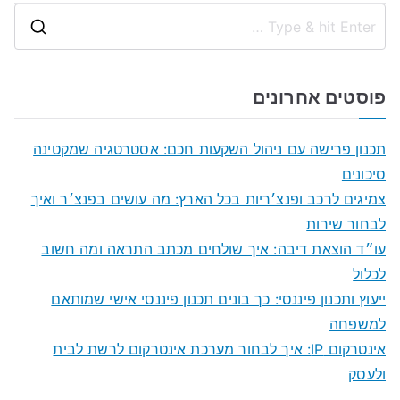
S
e
a
פוסטים אחרונים
r
c
תכנון פרישה עם ניהול השקעות חכם: אסטרטגיה שמקטינה
h
סיכונים
f
צמיגים לרכב ופנצ׳ריות בכל הארץ: מה עושים בפנצ׳ר ואיך
o
לבחור שירות
r
עו״ד הוצאת דיבה: איך שולחים מכתב התראה ומה חשוב
:
לכלול
ייעוץ ותכנון פיננסי: כך בונים תכנון פיננסי אישי שמותאם
למשפחה
אינטרקום IP: איך לבחור מערכת אינטרקום לרשת לבית
ולעסק