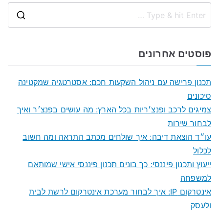
S
e
a
פוסטים אחרונים
r
c
תכנון פרישה עם ניהול השקעות חכם: אסטרטגיה שמקטינה
h
סיכונים
f
צמיגים לרכב ופנצ׳ריות בכל הארץ: מה עושים בפנצ׳ר ואיך
o
לבחור שירות
r
עו״ד הוצאת דיבה: איך שולחים מכתב התראה ומה חשוב
:
לכלול
ייעוץ ותכנון פיננסי: כך בונים תכנון פיננסי אישי שמותאם
למשפחה
אינטרקום IP: איך לבחור מערכת אינטרקום לרשת לבית
ולעסק