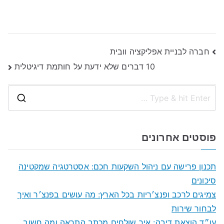
ניווט
חברה לבניית אפליקציה וובית
10 דברים שלא ידעת על חותמת דיגיטלית
S
e
a
פוסטים אחרונים
r
c
תכנון פרישה עם ניהול השקעות חכם: אסטרטגיה שמקטינה
h
סיכונים
f
צמיגים לרכב ופנצ׳ריות בכל הארץ: מה עושים בפנצ׳ר ואיך
o
לבחור שירות
r
עו״ד הוצאת דיבה: איך שולחים מכתב התראה ומה חשוב