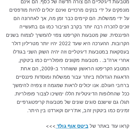
מטבעות דיגיטליים הם צורה חדשה של כסף. הם אינם
מונפקים על ידי בנקים מרכזיים ואינם יכולים להיות מודפסים
על ידי ממשלות. הם קיימים כבר זמן מה, אך לאחרונה הם
זוכים להכרה רבה יותר בקרב הציבור כמו גם בתעשייה
הפיננסית. שוק מטבעות הקריפטו צפוי להמשיך לצמוח בשנים
הקרובות. ההערכה היא שעד 2022 יהיו יותר מטריליון דולר
בעסקאות במטבעות דיגיטליים וזה יהיה השוק השני בגודלו
אחרי ארה"ב. . מטבעות מקוונים פופולריים כמו ביטקוין,
המטבע הקריפטו הראשון ששוחרר ב-2009, הם אחת
הדאגות הגדולות ביותר עבור ממשלות ומוסדות פיננסיים
ברחבי העולם. אנו יכולים לראות שמגמה זו צפויה להימשך
ככל שהחלופות הדיגיטליות הללו ימשיכו לצבור פופולריות.
תגלו גם שישנם סוגים שונים של מטבעות קריפטוגרפיים
זמינים כמו ביטקוין זהב, את'ריום וקארדנו בין היתר.
קראו עוד באתר של
ביטס אוף גולד
>>>