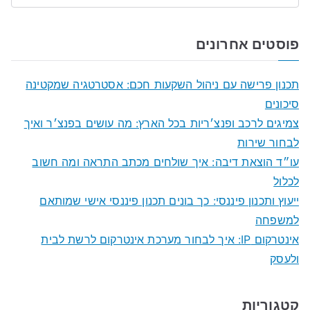
e
a
פוסטים אחרונים
r
c
תכנון פרישה עם ניהול השקעות חכם: אסטרטגיה שמקטינה
h
סיכונים
f
צמיגים לרכב ופנצ׳ריות בכל הארץ: מה עושים בפנצ׳ר ואיך
o
לבחור שירות
r
עו״ד הוצאת דיבה: איך שולחים מכתב התראה ומה חשוב
:
לכלול
ייעוץ ותכנון פיננסי: כך בונים תכנון פיננסי אישי שמותאם
למשפחה
אינטרקום IP: איך לבחור מערכת אינטרקום לרשת לבית
ולעסק
קטגוריות