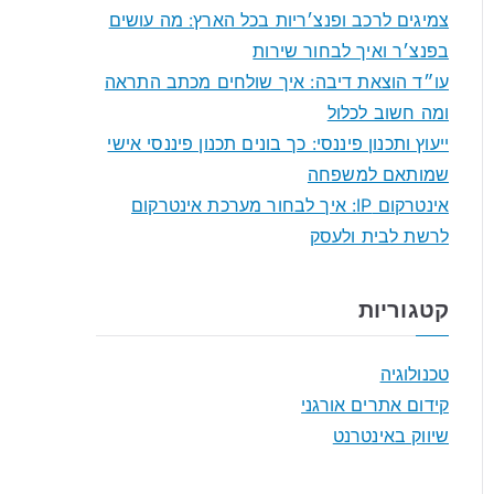
f
צמיגים לרכב ופנצ׳ריות בכל הארץ: מה עושים
o
בפנצ׳ר ואיך לבחור שירות
r
עו״ד הוצאת דיבה: איך שולחים מכתב התראה
:
ומה חשוב לכלול
ייעוץ ותכנון פיננסי: כך בונים תכנון פיננסי אישי
שמותאם למשפחה
אינטרקום IP: איך לבחור מערכת אינטרקום
לרשת לבית ולעסק
קטגוריות
טכנולוגיה
קידום אתרים אורגני
שיווק באינטרנט