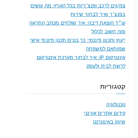
f
צמיגים לרכב ופנצ׳ריות בכל הארץ: מה עושים
o
בפנצ׳ר ואיך לבחור שירות
r
עו״ד הוצאת דיבה: איך שולחים מכתב התראה
:
ומה חשוב לכלול
ייעוץ ותכנון פיננסי: כך בונים תכנון פיננסי אישי
שמותאם למשפחה
אינטרקום IP: איך לבחור מערכת אינטרקום
לרשת לבית ולעסק
קטגוריות
טכנולוגיה
קידום אתרים אורגני
שיווק באינטרנט