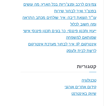
f
צמיגים לרכב ופנצ׳ריות בכל הארץ: מה עושים
o
בפנצ׳ר ואיך לבחור שירות
r
עו״ד הוצאת דיבה: איך שולחים מכתב התראה
:
ומה חשוב לכלול
ייעוץ ותכנון פיננסי: כך בונים תכנון פיננסי אישי
שמותאם למשפחה
אינטרקום IP: איך לבחור מערכת אינטרקום
לרשת לבית ולעסק
קטגוריות
טכנולוגיה
קידום אתרים אורגני
שיווק באינטרנט