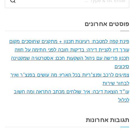
S
e
a
פוסטים אחרונים
r
c
פינת קפה למטבח: רעיונות תכנון + מתקנים שחוסכים מקום
h
עורך דין לקניית דירה: בדיקות חובה לפני חתימה על חוזה
f
תכנון פרישה עם ניהול השקעות חכם: אסטרטגיה שמקטינה
o
סיכונים
r
צמיגים לרכב ופנצ׳ריות בכל הארץ: מה עושים בפנצ׳ר ואיך
:
לבחור שירות
עו״ד הוצאת דיבה: איך שולחים מכתב התראה ומה חשוב
לכלול
תגובות אחרונות