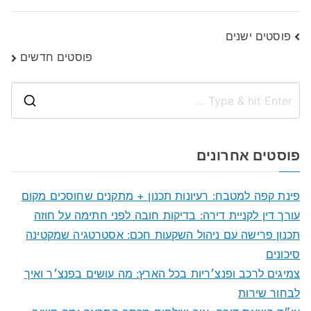
ניווט
פוסטים ישנים
פוסטים חדשים
S
e
a
פוסטים אחרונים
r
c
פינת קפה למטבח: רעיונות תכנון + מתקנים שחוסכים מקום
h
עורך דין לקניית דירה: בדיקות חובה לפני חתימה על חוזה
f
תכנון פרישה עם ניהול השקעות חכם: אסטרטגיה שמקטינה
o
סיכונים
r
צמיגים לרכב ופנצ׳ריות בכל הארץ: מה עושים בפנצ׳ר ואיך
:
לבחור שירות