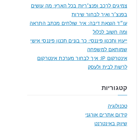
f
צמיגים לרכב ופנצ׳ריות בכל הארץ: מה עושים
o
בפנצ׳ר ואיך לבחור שירות
r
עו״ד הוצאת דיבה: איך שולחים מכתב התראה
:
ומה חשוב לכלול
ייעוץ ותכנון פיננסי: כך בונים תכנון פיננסי אישי
שמותאם למשפחה
אינטרקום IP: איך לבחור מערכת אינטרקום
לרשת לבית ולעסק
קטגוריות
טכנולוגיה
קידום אתרים אורגני
שיווק באינטרנט