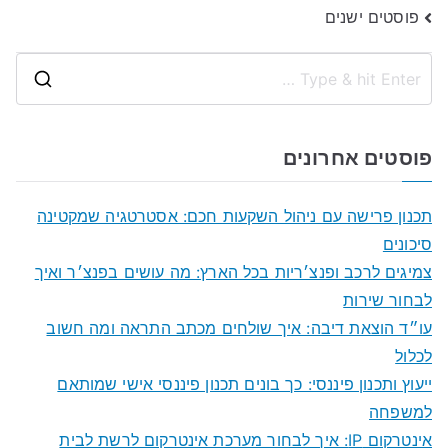
ניווט
פוסטים ישנים
S
e
a
פוסטים אחרונים
r
c
תכנון פרישה עם ניהול השקעות חכם: אסטרטגיה שמקטינה
h
סיכונים
f
צמיגים לרכב ופנצ׳ריות בכל הארץ: מה עושים בפנצ׳ר ואיך
o
לבחור שירות
r
עו״ד הוצאת דיבה: איך שולחים מכתב התראה ומה חשוב
:
לכלול
ייעוץ ותכנון פיננסי: כך בונים תכנון פיננסי אישי שמותאם
למשפחה
אינטרקום IP: איך לבחור מערכת אינטרקום לרשת לבית