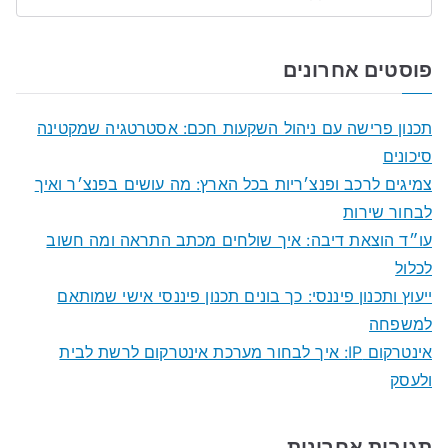
S
e
a
פוסטים אחרונים
r
c
תכנון פרישה עם ניהול השקעות חכם: אסטרטגיה שמקטינה
h
סיכונים
f
צמיגים לרכב ופנצ׳ריות בכל הארץ: מה עושים בפנצ׳ר ואיך
o
לבחור שירות
r
עו״ד הוצאת דיבה: איך שולחים מכתב התראה ומה חשוב
:
לכלול
ייעוץ ותכנון פיננסי: כך בונים תכנון פיננסי אישי שמותאם
למשפחה
אינטרקום IP: איך לבחור מערכת אינטרקום לרשת לבית
ולעסק
תגובות אחרונות