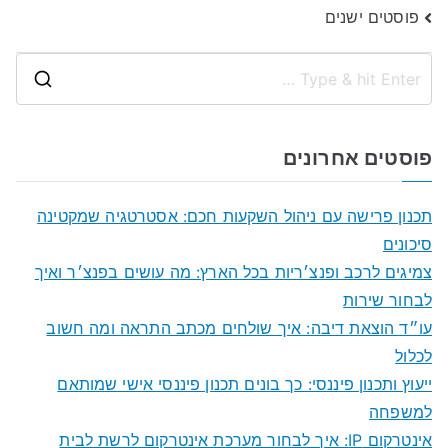
ניווט
פוסטים ישנים
S
e
a
פוסטים אחרונים
r
c
תכנון פרישה עם ניהול השקעות חכם: אסטרטגיה שמקטינה
h
סיכונים
f
צמיגים לרכב ופנצ׳ריות בכל הארץ: מה עושים בפנצ׳ר ואיך
o
לבחור שירות
r
עו״ד הוצאת דיבה: איך שולחים מכתב התראה ומה חשוב
:
לכלול
ייעוץ ותכנון פיננסי: כך בונים תכנון פיננסי אישי שמותאם
למשפחה
אינטרקום IP: איך לבחור מערכת אינטרקום לרשת לבית