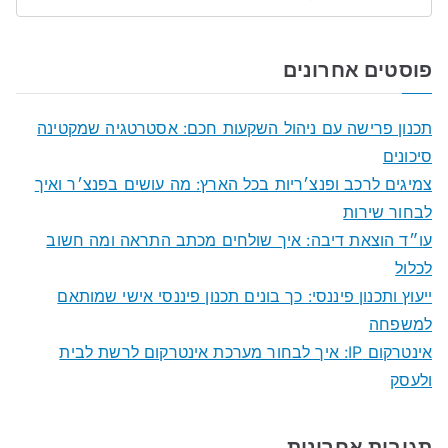
S
e
a
פוסטים אחרונים
r
c
תכנון פרישה עם ניהול השקעות חכם: אסטרטגיה שמקטינה
h
סיכונים
f
צמיגים לרכב ופנצ׳ריות בכל הארץ: מה עושים בפנצ׳ר ואיך
o
לבחור שירות
r
עו״ד הוצאת דיבה: איך שולחים מכתב התראה ומה חשוב
:
לכלול
ייעוץ ותכנון פיננסי: כך בונים תכנון פיננסי אישי שמותאם
למשפחה
אינטרקום IP: איך לבחור מערכת אינטרקום לרשת לבית
ולעסק
תגובות אחרונות