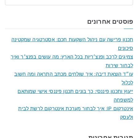
S
e
a
פוסטים אחרונים
r
c
תכנון פרישה עם ניהול השקעות חכם: אסטרטגיה שמקטינה
h
סיכונים
f
צמיגים לרכב ופנצ׳ריות בכל הארץ: מה עושים בפנצ׳ר ואיך
o
לבחור שירות
r
עו״ד הוצאת דיבה: איך שולחים מכתב התראה ומה חשוב
:
לכלול
ייעוץ ותכנון פיננסי: כך בונים תכנון פיננסי אישי שמותאם
למשפחה
אינטרקום IP: איך לבחור מערכת אינטרקום לרשת לבית
ולעסק
תגובות אחרונות