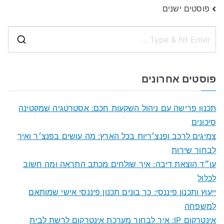
ניווט
פוסטים ישנים
S
e
a
פוסטים אחרונים
r
c
תכנון פרישה עם ניהול השקעות חכם: אסטרטגיה שמקטינה
h
סיכונים
f
צמיגים לרכב ופנצ׳ריות בכל הארץ: מה עושים בפנצ׳ר ואיך
o
לבחור שירות
r
עו״ד הוצאת דיבה: איך שולחים מכתב התראה ומה חשוב
:
לכלול
ייעוץ ותכנון פיננסי: כך בונים תכנון פיננסי אישי שמותאם
למשפחה
אינטרקום IP: איך לבחור מערכת אינטרקום לרשת לבית