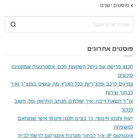
ניווט
פוסטים ישנים
S
e
a
פוסטים אחרונים
r
c
תכנון פרישה עם ניהול השקעות חכם: אסטרטגיה שמקטינה
h
סיכונים
f
צמיגים לרכב ופנצ׳ריות בכל הארץ: מה עושים בפנצ׳ר ואיך
o
לבחור שירות
r
עו״ד הוצאת דיבה: איך שולחים מכתב התראה ומה חשוב
:
לכלול
ייעוץ ותכנון פיננסי: כך בונים תכנון פיננסי אישי שמותאם
למשפחה
אינטרקום IP: איך לבחור מערכת אינטרקום לרשת לבית