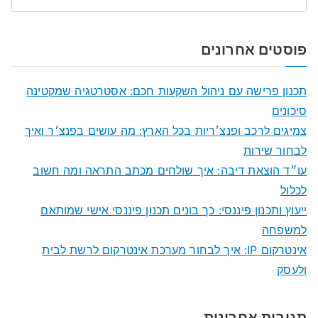
S
e
a
פוסטים אחרונים
r
c
תכנון פרישה עם ניהול השקעות חכם: אסטרטגיה שמקטינה
h
סיכונים
f
צמיגים לרכב ופנצ׳ריות בכל הארץ: מה עושים בפנצ׳ר ואיך
o
לבחור שירות
r
עו״ד הוצאת דיבה: איך שולחים מכתב התראה ומה חשוב
:
לכלול
ייעוץ ותכנון פיננסי: כך בונים תכנון פיננסי אישי שמותאם
למשפחה
אינטרקום IP: איך לבחור מערכת אינטרקום לרשת לבית
ולעסק
תגובות אחרונות