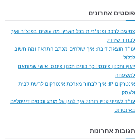
e
a
פוסטים אחרונים
r
c
צמיגים לרכב ופנצ׳ריות בכל הארץ: מה עושים בפנצ׳ר ואיך
h
לבחור שירות
f
עו״ד הוצאת דיבה: איך שולחים מכתב התראה ומה חשוב
o
לכלול
r
ייעוץ ותכנון פיננסי: כך בונים תכנון פיננסי אישי שמותאם
:
למשפחה
אינטרקום IP: איך לבחור מערכת אינטרקום לרשת לבית
ולעסק
עו״ד לענייני קניין רוחני: איך להגן על מותג ונכסים דיגיטליים
באינטרנט
תגובות אחרונות