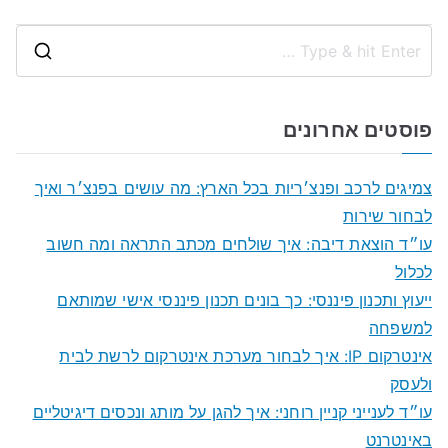
S
e
a
פוסטים אחרונים
r
c
צמיגים לרכב ופנצ׳ריות בכל הארץ: מה עושים בפנצ׳ר ואיך
h
לבחור שירות
f
עו״ד הוצאת דיבה: איך שולחים מכתב התראה ומה חשוב
o
לכלול
r
ייעוץ ותכנון פיננסי: כך בונים תכנון פיננסי אישי שמותאם
:
למשפחה
אינטרקום IP: איך לבחור מערכת אינטרקום לרשת לבית
ולעסק
עו״ד לענייני קניין רוחני: איך להגן על מותג ונכסים דיגיטליים
באינטרנט