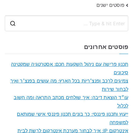
ניווט
פוסטים ישנים
S
e
a
פוסטים אחרונים
r
c
תכנון פרישה עם ניהול השקעות חכם: אסטרטגיה שמקטינה
h
סיכונים
f
צמיגים לרכב ופנצ׳ריות בכל הארץ: מה עושים בפנצ׳ר ואיך
o
לבחור שירות
r
עו״ד הוצאת דיבה: איך שולחים מכתב התראה ומה חשוב
:
לכלול
ייעוץ ותכנון פיננסי: כך בונים תכנון פיננסי אישי שמותאם
למשפחה
אינטרקום IP: איך לבחור מערכת אינטרקום לרשת לבית