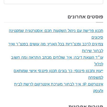
S
e
a
פוסטים אחרונים
r
c
תכנון פרישה עם ניהול השקעות חכם: אסטרטגיה שמקטינה
h
סיכונים
f
צמיגים לרכב ופנצ׳ריות בכל הארץ: מה עושים בפנצ׳ר ואיך
o
לבחור שירות
r
עו״ד הוצאת דיבה: איך שולחים מכתב התראה ומה חשוב
:
לכלול
ייעוץ ותכנון פיננסי: כך בונים תכנון פיננסי אישי שמותאם
למשפחה
אינטרקום IP: איך לבחור מערכת אינטרקום לרשת לבית
ולעסק
תגובות אחרונות