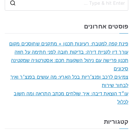
S
e
a
פוסטים אחרונים
r
c
פינת קפה למטבח: רעיונות תכנון + מתקנים שחוסכים מקום
h
עורך דין לקניית דירה: בדיקות חובה לפני חתימה על חוזה
f
תכנון פרישה עם ניהול השקעות חכם: אסטרטגיה שמקטינה
o
סיכונים
r
צמיגים לרכב ופנצ׳ריות בכל הארץ: מה עושים בפנצ׳ר ואיך
:
לבחור שירות
עו״ד הוצאת דיבה: איך שולחים מכתב התראה ומה חשוב
לכלול
קטגוריות