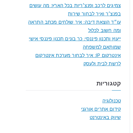
f
צמיגים לרכב ופנצ׳ריות בכל הארץ: מה עושים
o
בפנצ׳ר ואיך לבחור שירות
r
עו״ד הוצאת דיבה: איך שולחים מכתב התראה
:
ומה חשוב לכלול
ייעוץ ותכנון פיננסי: כך בונים תכנון פיננסי אישי
שמותאם למשפחה
אינטרקום IP: איך לבחור מערכת אינטרקום
לרשת לבית ולעסק
קטגוריות
טכנולוגיה
קידום אתרים אורגני
שיווק באינטרנט