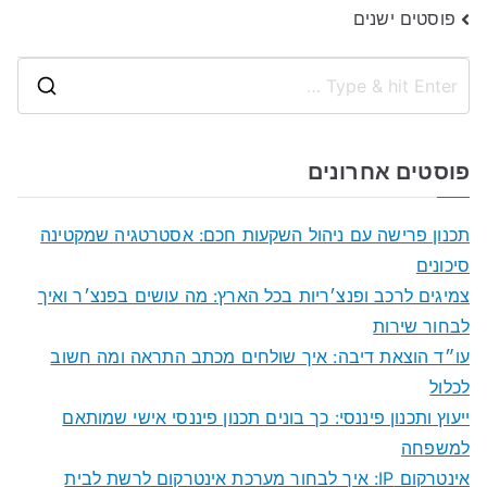
ניווט
פוסטים ישנים
S
e
a
פוסטים אחרונים
r
c
תכנון פרישה עם ניהול השקעות חכם: אסטרטגיה שמקטינה
h
סיכונים
f
צמיגים לרכב ופנצ׳ריות בכל הארץ: מה עושים בפנצ׳ר ואיך
o
לבחור שירות
r
עו״ד הוצאת דיבה: איך שולחים מכתב התראה ומה חשוב
:
לכלול
ייעוץ ותכנון פיננסי: כך בונים תכנון פיננסי אישי שמותאם
למשפחה
אינטרקום IP: איך לבחור מערכת אינטרקום לרשת לבית