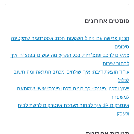
S
e
a
פוסטים אחרונים
r
c
תכנון פרישה עם ניהול השקעות חכם: אסטרטגיה שמקטינה
h
סיכונים
f
צמיגים לרכב ופנצ׳ריות בכל הארץ: מה עושים בפנצ׳ר ואיך
o
לבחור שירות
r
עו״ד הוצאת דיבה: איך שולחים מכתב התראה ומה חשוב
:
לכלול
ייעוץ ותכנון פיננסי: כך בונים תכנון פיננסי אישי שמותאם
למשפחה
אינטרקום IP: איך לבחור מערכת אינטרקום לרשת לבית
ולעסק
תגובות אחרונות