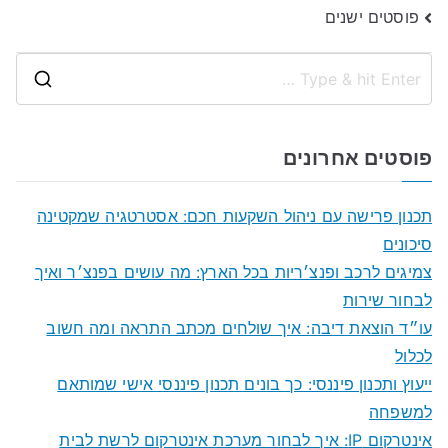
ניווט
פוסטים ישנים
S
e
a
פוסטים אחרונים
r
c
תכנון פרישה עם ניהול השקעות חכם: אסטרטגיה שמקטינה
h
סיכונים
f
צמיגים לרכב ופנצ׳ריות בכל הארץ: מה עושים בפנצ׳ר ואיך
o
לבחור שירות
r
עו״ד הוצאת דיבה: איך שולחים מכתב התראה ומה חשוב
:
לכלול
ייעוץ ותכנון פיננסי: כך בונים תכנון פיננסי אישי שמותאם
למשפחה
אינטרקום IP: איך לבחור מערכת אינטרקום לרשת לבית