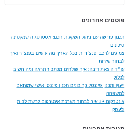
S
e
a
פוסטים אחרונים
r
c
תכנון פרישה עם ניהול השקעות חכם: אסטרטגיה שמקטינה
h
סיכונים
f
צמיגים לרכב ופנצ׳ריות בכל הארץ: מה עושים בפנצ׳ר ואיך
o
לבחור שירות
r
עו״ד הוצאת דיבה: איך שולחים מכתב התראה ומה חשוב
:
לכלול
ייעוץ ותכנון פיננסי: כך בונים תכנון פיננסי אישי שמותאם
למשפחה
אינטרקום IP: איך לבחור מערכת אינטרקום לרשת לבית
ולעסק
תגובות אחרונות