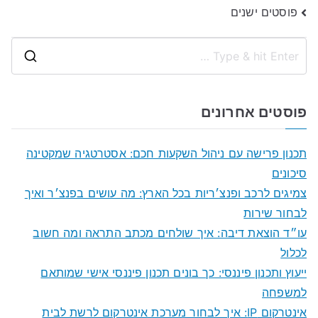
ניווט
פוסטים ישנים
S
e
a
פוסטים אחרונים
r
c
תכנון פרישה עם ניהול השקעות חכם: אסטרטגיה שמקטינה
h
סיכונים
f
צמיגים לרכב ופנצ׳ריות בכל הארץ: מה עושים בפנצ׳ר ואיך
o
לבחור שירות
r
עו״ד הוצאת דיבה: איך שולחים מכתב התראה ומה חשוב
:
לכלול
ייעוץ ותכנון פיננסי: כך בונים תכנון פיננסי אישי שמותאם
למשפחה
אינטרקום IP: איך לבחור מערכת אינטרקום לרשת לבית