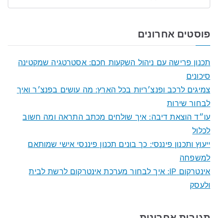
S
e
a
פוסטים אחרונים
r
c
תכנון פרישה עם ניהול השקעות חכם: אסטרטגיה שמקטינה
h
סיכונים
f
צמיגים לרכב ופנצ׳ריות בכל הארץ: מה עושים בפנצ׳ר ואיך
o
לבחור שירות
r
עו״ד הוצאת דיבה: איך שולחים מכתב התראה ומה חשוב
:
לכלול
ייעוץ ותכנון פיננסי: כך בונים תכנון פיננסי אישי שמותאם
למשפחה
אינטרקום IP: איך לבחור מערכת אינטרקום לרשת לבית
ולעסק
תגובות אחרונות