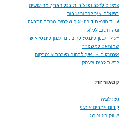
f
צמיגים לרכב ופנצ׳ריות בכל הארץ: מה עושים
o
בפנצ׳ר ואיך לבחור שירות
r
עו״ד הוצאת דיבה: איך שולחים מכתב התראה
:
ומה חשוב לכלול
ייעוץ ותכנון פיננסי: כך בונים תכנון פיננסי אישי
שמותאם למשפחה
אינטרקום IP: איך לבחור מערכת אינטרקום
לרשת לבית ולעסק
קטגוריות
טכנולוגיה
קידום אתרים אורגני
שיווק באינטרנט