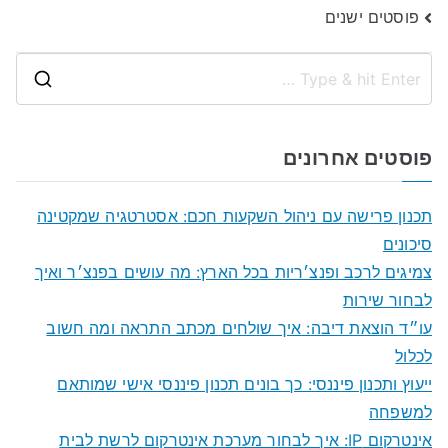
ניווט
פוסטים ישנים
S
e
a
פוסטים אחרונים
r
c
תכנון פרישה עם ניהול השקעות חכם: אסטרטגיה שמקטינה
h
סיכונים
f
צמיגים לרכב ופנצ׳ריות בכל הארץ: מה עושים בפנצ׳ר ואיך
o
לבחור שירות
r
עו״ד הוצאת דיבה: איך שולחים מכתב התראה ומה חשוב
:
לכלול
ייעוץ ותכנון פיננסי: כך בונים תכנון פיננסי אישי שמותאם
למשפחה
אינטרקום IP: איך לבחור מערכת אינטרקום לרשת לבית