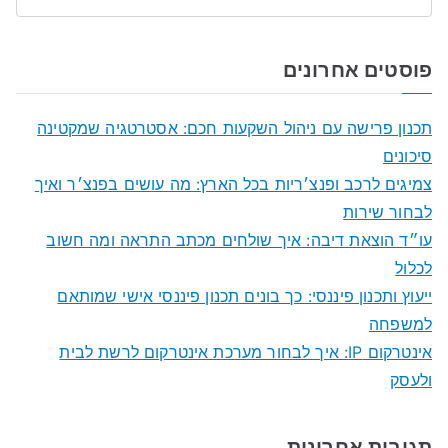
S
e
a
פוסטים אחרונים
r
c
תכנון פרישה עם ניהול השקעות חכם: אסטרטגיה שמקטינה
h
סיכונים
f
צמיגים לרכב ופנצ׳ריות בכל הארץ: מה עושים בפנצ׳ר ואיך
o
לבחור שירות
r
עו״ד הוצאת דיבה: איך שולחים מכתב התראה ומה חשוב
:
לכלול
ייעוץ ותכנון פיננסי: כך בונים תכנון פיננסי אישי שמותאם
למשפחה
אינטרקום IP: איך לבחור מערכת אינטרקום לרשת לבית
ולעסק
תגובות אחרונות