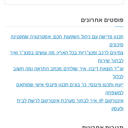
S
e
a
פוסטים אחרונים
r
c
תכנון פרישה עם ניהול השקעות חכם: אסטרטגיה שמקטינה
h
סיכונים
f
צמיגים לרכב ופנצ׳ריות בכל הארץ: מה עושים בפנצ׳ר ואיך
o
לבחור שירות
r
עו״ד הוצאת דיבה: איך שולחים מכתב התראה ומה חשוב
:
לכלול
ייעוץ ותכנון פיננסי: כך בונים תכנון פיננסי אישי שמותאם
למשפחה
אינטרקום IP: איך לבחור מערכת אינטרקום לרשת לבית
ולעסק
תגובות אחרונות