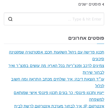
ניווט
פוסטים ישנים
S
e
a
פוסטים אחרונים
r
c
תכנון פרישה עם ניהול השקעות חכם: אסטרטגיה שמקטינה
h
סיכונים
f
צמיגים לרכב ופנצ׳ריות בכל הארץ: מה עושים בפנצ׳ר ואיך
o
לבחור שירות
r
עו״ד הוצאת דיבה: איך שולחים מכתב התראה ומה חשוב
:
לכלול
ייעוץ ותכנון פיננסי: כך בונים תכנון פיננסי אישי שמותאם
למשפחה
אינטרקום IP: איך לבחור מערכת אינטרקום לרשת לבית