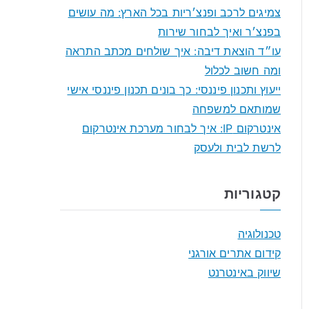
f
צמיגים לרכב ופנצ׳ריות בכל הארץ: מה עושים
o
בפנצ׳ר ואיך לבחור שירות
r
עו״ד הוצאת דיבה: איך שולחים מכתב התראה
:
ומה חשוב לכלול
ייעוץ ותכנון פיננסי: כך בונים תכנון פיננסי אישי
שמותאם למשפחה
אינטרקום IP: איך לבחור מערכת אינטרקום
לרשת לבית ולעסק
קטגוריות
טכנולוגיה
קידום אתרים אורגני
שיווק באינטרנט