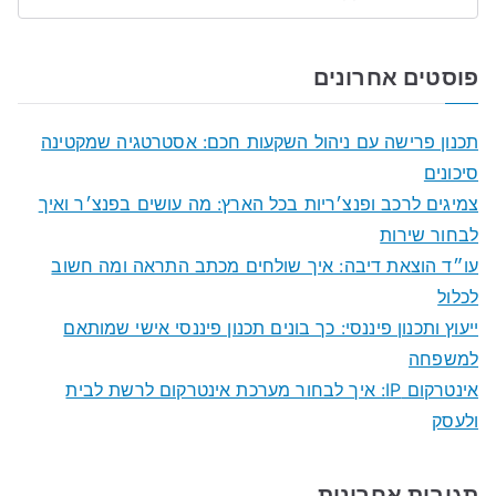
S
e
a
פוסטים אחרונים
r
c
תכנון פרישה עם ניהול השקעות חכם: אסטרטגיה שמקטינה
h
סיכונים
f
צמיגים לרכב ופנצ׳ריות בכל הארץ: מה עושים בפנצ׳ר ואיך
o
לבחור שירות
r
עו״ד הוצאת דיבה: איך שולחים מכתב התראה ומה חשוב
:
לכלול
ייעוץ ותכנון פיננסי: כך בונים תכנון פיננסי אישי שמותאם
למשפחה
אינטרקום IP: איך לבחור מערכת אינטרקום לרשת לבית
ולעסק
תגובות אחרונות