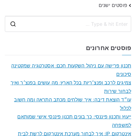
ניווט
פוסטים ישנים
S
e
a
פוסטים אחרונים
r
c
תכנון פרישה עם ניהול השקעות חכם: אסטרטגיה שמקטינה
h
סיכונים
f
צמיגים לרכב ופנצ׳ריות בכל הארץ: מה עושים בפנצ׳ר ואיך
o
לבחור שירות
r
עו״ד הוצאת דיבה: איך שולחים מכתב התראה ומה חשוב
:
לכלול
ייעוץ ותכנון פיננסי: כך בונים תכנון פיננסי אישי שמותאם
למשפחה
אינטרקום IP: איך לבחור מערכת אינטרקום לרשת לבית