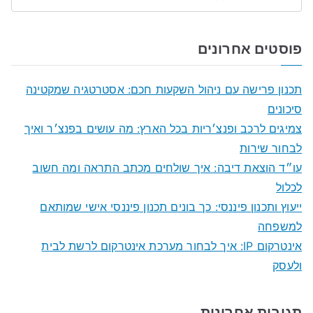
S
e
a
פוסטים אחרונים
r
c
תכנון פרישה עם ניהול השקעות חכם: אסטרטגיה שמקטינה
h
סיכונים
f
צמיגים לרכב ופנצ׳ריות בכל הארץ: מה עושים בפנצ׳ר ואיך
o
לבחור שירות
r
עו״ד הוצאת דיבה: איך שולחים מכתב התראה ומה חשוב
:
לכלול
ייעוץ ותכנון פיננסי: כך בונים תכנון פיננסי אישי שמותאם
למשפחה
אינטרקום IP: איך לבחור מערכת אינטרקום לרשת לבית
ולעסק
תגובות אחרונות