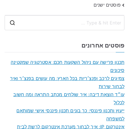
ניווט
פוסטים ישנים
S
e
a
פוסטים אחרונים
r
c
תכנון פרישה עם ניהול השקעות חכם: אסטרטגיה שמקטינה
h
סיכונים
f
צמיגים לרכב ופנצ׳ריות בכל הארץ: מה עושים בפנצ׳ר ואיך
o
לבחור שירות
r
עו״ד הוצאת דיבה: איך שולחים מכתב התראה ומה חשוב
:
לכלול
ייעוץ ותכנון פיננסי: כך בונים תכנון פיננסי אישי שמותאם
למשפחה
אינטרקום IP: איך לבחור מערכת אינטרקום לרשת לבית