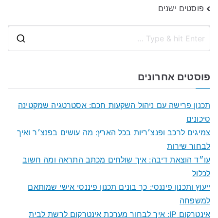
ניווט
פוסטים ישנים
S
e
a
פוסטים אחרונים
r
c
תכנון פרישה עם ניהול השקעות חכם: אסטרטגיה שמקטינה
h
סיכונים
f
צמיגים לרכב ופנצ׳ריות בכל הארץ: מה עושים בפנצ׳ר ואיך
o
לבחור שירות
r
עו״ד הוצאת דיבה: איך שולחים מכתב התראה ומה חשוב
:
לכלול
ייעוץ ותכנון פיננסי: כך בונים תכנון פיננסי אישי שמותאם
למשפחה
אינטרקום IP: איך לבחור מערכת אינטרקום לרשת לבית