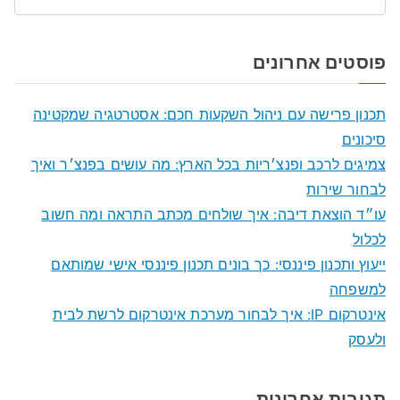
S
e
a
פוסטים אחרונים
r
c
תכנון פרישה עם ניהול השקעות חכם: אסטרטגיה שמקטינה
h
סיכונים
f
צמיגים לרכב ופנצ׳ריות בכל הארץ: מה עושים בפנצ׳ר ואיך
o
לבחור שירות
r
עו״ד הוצאת דיבה: איך שולחים מכתב התראה ומה חשוב
:
לכלול
ייעוץ ותכנון פיננסי: כך בונים תכנון פיננסי אישי שמותאם
למשפחה
אינטרקום IP: איך לבחור מערכת אינטרקום לרשת לבית
ולעסק
תגובות אחרונות