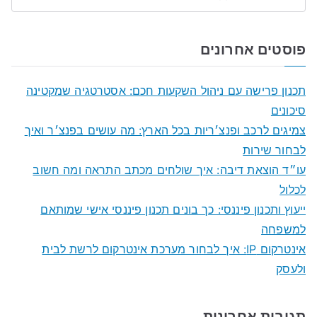
S
e
a
פוסטים אחרונים
r
c
תכנון פרישה עם ניהול השקעות חכם: אסטרטגיה שמקטינה
h
סיכונים
f
צמיגים לרכב ופנצ׳ריות בכל הארץ: מה עושים בפנצ׳ר ואיך
o
לבחור שירות
r
עו״ד הוצאת דיבה: איך שולחים מכתב התראה ומה חשוב
:
לכלול
ייעוץ ותכנון פיננסי: כך בונים תכנון פיננסי אישי שמותאם
למשפחה
אינטרקום IP: איך לבחור מערכת אינטרקום לרשת לבית
ולעסק
תגובות אחרונות