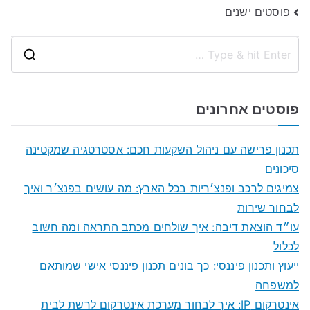
ניווט
פוסטים ישנים
S
e
a
פוסטים אחרונים
r
c
תכנון פרישה עם ניהול השקעות חכם: אסטרטגיה שמקטינה
h
סיכונים
f
צמיגים לרכב ופנצ׳ריות בכל הארץ: מה עושים בפנצ׳ר ואיך
o
לבחור שירות
r
עו״ד הוצאת דיבה: איך שולחים מכתב התראה ומה חשוב
:
לכלול
ייעוץ ותכנון פיננסי: כך בונים תכנון פיננסי אישי שמותאם
למשפחה
אינטרקום IP: איך לבחור מערכת אינטרקום לרשת לבית