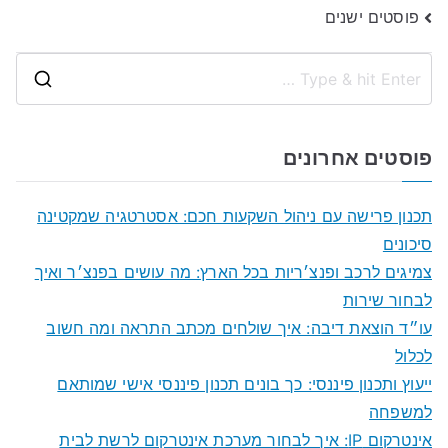
ניווט
פוסטים ישנים
S
e
a
פוסטים אחרונים
r
c
תכנון פרישה עם ניהול השקעות חכם: אסטרטגיה שמקטינה
h
סיכונים
f
צמיגים לרכב ופנצ׳ריות בכל הארץ: מה עושים בפנצ׳ר ואיך
o
לבחור שירות
r
עו״ד הוצאת דיבה: איך שולחים מכתב התראה ומה חשוב
:
לכלול
ייעוץ ותכנון פיננסי: כך בונים תכנון פיננסי אישי שמותאם
למשפחה
אינטרקום IP: איך לבחור מערכת אינטרקום לרשת לבית