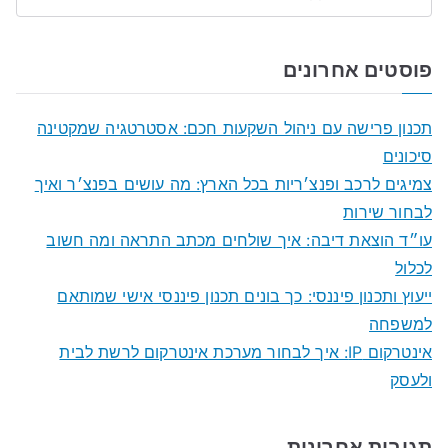
S
e
a
פוסטים אחרונים
r
c
תכנון פרישה עם ניהול השקעות חכם: אסטרטגיה שמקטינה
h
סיכונים
f
צמיגים לרכב ופנצ׳ריות בכל הארץ: מה עושים בפנצ׳ר ואיך
o
לבחור שירות
r
עו״ד הוצאת דיבה: איך שולחים מכתב התראה ומה חשוב
:
לכלול
ייעוץ ותכנון פיננסי: כך בונים תכנון פיננסי אישי שמותאם
למשפחה
אינטרקום IP: איך לבחור מערכת אינטרקום לרשת לבית
ולעסק
תגובות אחרונות