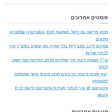
S
e
a
פוסטים אחרונים
r
c
תכנון פרישה עם ניהול השקעות חכם: אסטרטגיה שמקטינה
h
סיכונים
f
צמיגים לרכב ופנצ׳ריות בכל הארץ: מה עושים בפנצ׳ר ואיך
o
לבחור שירות
r
עו״ד הוצאת דיבה: איך שולחים מכתב התראה ומה חשוב
:
לכלול
ייעוץ ותכנון פיננסי: כך בונים תכנון פיננסי אישי שמותאם
למשפחה
אינטרקום IP: איך לבחור מערכת אינטרקום לרשת לבית
ולעסק
תגובות אחרונות