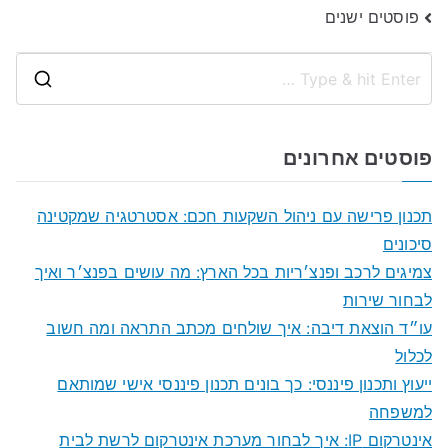
ניווט
פוסטים ישנים
S
e
a
פוסטים אחרונים
r
c
תכנון פרישה עם ניהול השקעות חכם: אסטרטגיה שמקטינה
h
סיכונים
f
צמיגים לרכב ופנצ׳ריות בכל הארץ: מה עושים בפנצ׳ר ואיך
o
לבחור שירות
r
עו״ד הוצאת דיבה: איך שולחים מכתב התראה ומה חשוב
:
לכלול
ייעוץ ותכנון פיננסי: כך בונים תכנון פיננסי אישי שמותאם
למשפחה
אינטרקום IP: איך לבחור מערכת אינטרקום לרשת לבית