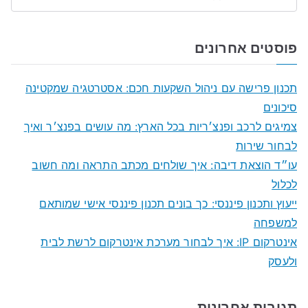
S
e
a
פוסטים אחרונים
r
c
תכנון פרישה עם ניהול השקעות חכם: אסטרטגיה שמקטינה
h
סיכונים
f
צמיגים לרכב ופנצ׳ריות בכל הארץ: מה עושים בפנצ׳ר ואיך
o
לבחור שירות
r
עו״ד הוצאת דיבה: איך שולחים מכתב התראה ומה חשוב
:
לכלול
ייעוץ ותכנון פיננסי: כך בונים תכנון פיננסי אישי שמותאם
למשפחה
אינטרקום IP: איך לבחור מערכת אינטרקום לרשת לבית
ולעסק
תגובות אחרונות