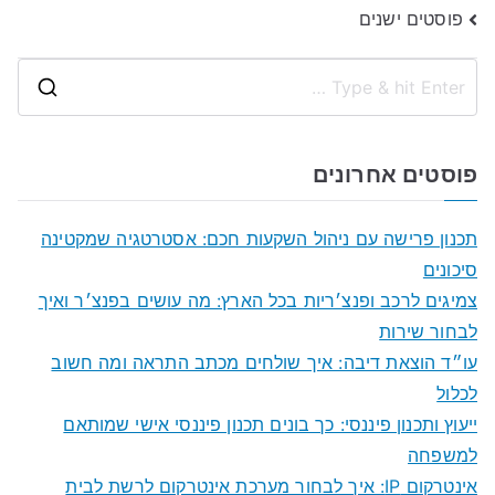
ניווט
פוסטים ישנים
S
e
a
פוסטים אחרונים
r
c
תכנון פרישה עם ניהול השקעות חכם: אסטרטגיה שמקטינה
h
סיכונים
f
צמיגים לרכב ופנצ׳ריות בכל הארץ: מה עושים בפנצ׳ר ואיך
o
לבחור שירות
r
עו״ד הוצאת דיבה: איך שולחים מכתב התראה ומה חשוב
:
לכלול
ייעוץ ותכנון פיננסי: כך בונים תכנון פיננסי אישי שמותאם
למשפחה
אינטרקום IP: איך לבחור מערכת אינטרקום לרשת לבית