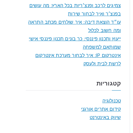
f
צמיגים לרכב ופנצ׳ריות בכל הארץ: מה עושים
o
בפנצ׳ר ואיך לבחור שירות
r
עו״ד הוצאת דיבה: איך שולחים מכתב התראה
:
ומה חשוב לכלול
ייעוץ ותכנון פיננסי: כך בונים תכנון פיננסי אישי
שמותאם למשפחה
אינטרקום IP: איך לבחור מערכת אינטרקום
לרשת לבית ולעסק
קטגוריות
טכנולוגיה
קידום אתרים אורגני
שיווק באינטרנט