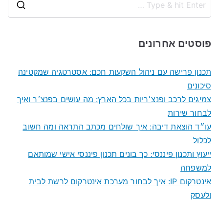
S
e
a
פוסטים אחרונים
r
c
תכנון פרישה עם ניהול השקעות חכם: אסטרטגיה שמקטינה
h
סיכונים
f
צמיגים לרכב ופנצ׳ריות בכל הארץ: מה עושים בפנצ׳ר ואיך
o
לבחור שירות
r
עו״ד הוצאת דיבה: איך שולחים מכתב התראה ומה חשוב
:
לכלול
ייעוץ ותכנון פיננסי: כך בונים תכנון פיננסי אישי שמותאם
למשפחה
אינטרקום IP: איך לבחור מערכת אינטרקום לרשת לבית
ולעסק