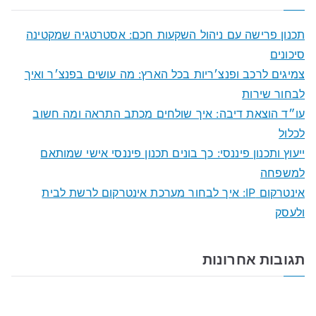
r
c
תכנון פרישה עם ניהול השקעות חכם: אסטרטגיה שמקטינה
h
סיכונים
f
צמיגים לרכב ופנצ׳ריות בכל הארץ: מה עושים בפנצ׳ר ואיך
o
לבחור שירות
r
עו״ד הוצאת דיבה: איך שולחים מכתב התראה ומה חשוב
:
לכלול
ייעוץ ותכנון פיננסי: כך בונים תכנון פיננסי אישי שמותאם
למשפחה
אינטרקום IP: איך לבחור מערכת אינטרקום לרשת לבית
ולעסק
תגובות אחרונות