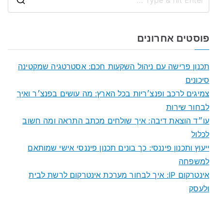
S
e
a
פוסטים אחרונים
r
c
תכנון פרישה עם ניהול השקעות חכם: אסטרטגיה שמקטינה
h
סיכונים
f
צמיגים לרכב ופנצ׳ריות בכל הארץ: מה עושים בפנצ׳ר ואיך
o
לבחור שירות
r
עו״ד הוצאת דיבה: איך שולחים מכתב התראה ומה חשוב
:
לכלול
ייעוץ ותכנון פיננסי: כך בונים תכנון פיננסי אישי שמותאם
למשפחה
אינטרקום IP: איך לבחור מערכת אינטרקום לרשת לבית
ולעסק