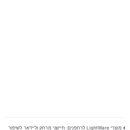
ניווט
מוצרי LightWare לרחפנים: חיישני מרחק וליידאר לשיפור