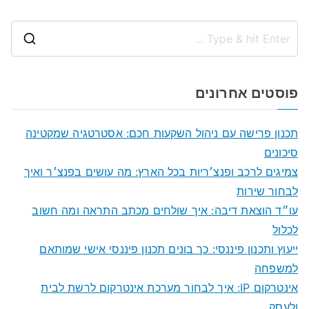
S
e
a
פוסטים אחרונים
r
c
תכנון פרישה עם ניהול השקעות חכם: אסטרטגיה שמקטינה
h
סיכונים
f
צמיגים לרכב ופנצ׳ריות בכל הארץ: מה עושים בפנצ׳ר ואיך
o
לבחור שירות
r
עו״ד הוצאת דיבה: איך שולחים מכתב התראה ומה חשוב
:
לכלול
ייעוץ ותכנון פיננסי: כך בונים תכנון פיננסי אישי שמותאם
למשפחה
אינטרקום IP: איך לבחור מערכת אינטרקום לרשת לבית
ולעסק