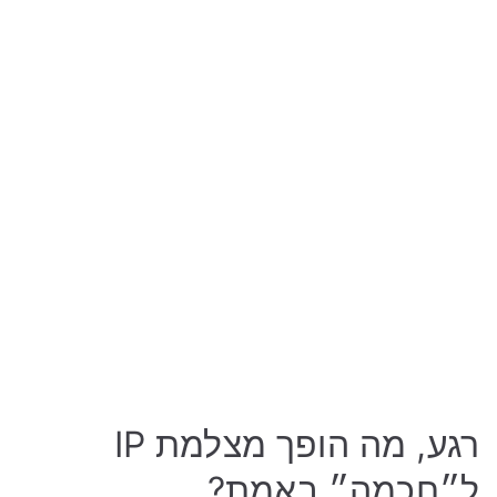
רגע, מה הופך מצלמת IP
ל״חכמה״ באמת?