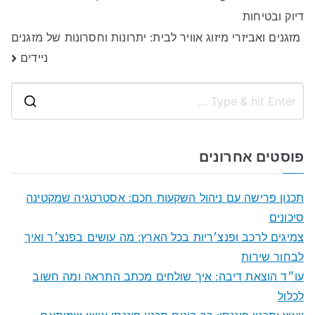
דיוק ובטיחות
מזגנים ואביזרי מיזוג אוויר לבית: יתרונות וחסרונות של מזגנים
ניידים
S
e
a
פוסטים אחרונים
r
c
תכנון פרישה עם ניהול השקעות חכם: אסטרטגיה שמקטינה
h
סיכונים
f
צמיגים לרכב ופנצ׳ריות בכל הארץ: מה עושים בפנצ׳ר ואיך
o
לבחור שירות
r
עו״ד הוצאת דיבה: איך שולחים מכתב התראה ומה חשוב
:
לכלול