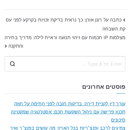
ניווט
כתבה על רונן אורן: כך נראית בדיקת זכויות בקרקע לפני עס
קת השבחה
מצלמות IP חכמות עם זיהוי תנועה וראיית לילה: מדריך בחירה
והתקנה
S
e
a
פוסטים אחרונים
r
c
עורך דין לקניית דירה: בדיקות חובה לפני חתימה על חוזה
h
תכנון פרישה עם ניהול השקעות חכם: אסטרטגיה שמקטינה
f
סיכונים
o
צמיגים לרכב ופנצ׳ריות בכל הארץ: מה עושים בפנצ׳ר ואיך