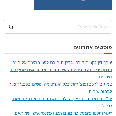
S
e
a
פוסטים אחרונים
r
c
עורך דין לקניית דירה: בדיקות חובה לפני חתימה על חוזה
h
תכנון פרישה עם ניהול השקעות חכם: אסטרטגיה שמקטינה
f
סיכונים
o
צמיגים לרכב ופנצ׳ריות בכל הארץ: מה עושים בפנצ׳ר ואיך
r
לבחור שירות
:
עו״ד הוצאת דיבה: איך שולחים מכתב התראה ומה חשוב
לכלול
ייעוץ ותכנון פיננסי: כך בונים תכנון פיננסי אישי שמותאם