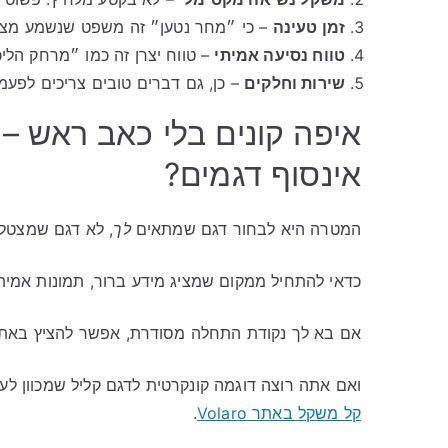
זמן טעינה
– כי ״מחר נטען״ זה משפט שנשמע מצוי
טווח נסיעה אמיתי
– טווח יצרן זה כמו ״מרחק הליכ
שירות וחלקים
– כן, גם דברים טובים צריכים לפעמים
איפה קונים בלי כאב ראש – 
אינסוף דגמים?
המטרה היא לבחור דגם שמתאים
לך
, לא דגם שמצטלם
כדאי להתחיל ממקום שמציג מידע ברור, תמונות אמיתי
אם בא לך נקודת התחלה מסודרת, אפשר להציץ באת
ואם אתה רוצה דוגמה קונקרטית לדגם קליל שמכוון לעו
קל משקל באתר Volaro
.