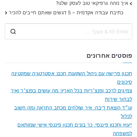
ניווט
איך נזהה גרפיקאי טוב לעסק שלנו?
כתיבת עבודה אקדמית – 5 דגשים שאתם חייבים להכיר
S
e
a
פוסטים אחרונים
r
c
תכנון פרישה עם ניהול השקעות חכם: אסטרטגיה שמקטינה
h
סיכונים
f
צמיגים לרכב ופנצ׳ריות בכל הארץ: מה עושים בפנצ׳ר ואיך
o
לבחור שירות
r
עו״ד הוצאת דיבה: איך שולחים מכתב התראה ומה חשוב
:
לכלול
ייעוץ ותכנון פיננסי: כך בונים תכנון פיננסי אישי שמותאם
למשפחה