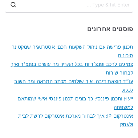
S
e
a
פוסטים אחרונים
r
c
תכנון פרישה עם ניהול השקעות חכם: אסטרטגיה שמקטינה
h
סיכונים
f
צמיגים לרכב ופנצ׳ריות בכל הארץ: מה עושים בפנצ׳ר ואיך
o
לבחור שירות
r
עו״ד הוצאת דיבה: איך שולחים מכתב התראה ומה חשוב
:
לכלול
ייעוץ ותכנון פיננסי: כך בונים תכנון פיננסי אישי שמותאם
למשפחה
אינטרקום IP: איך לבחור מערכת אינטרקום לרשת לבית
ולעסק