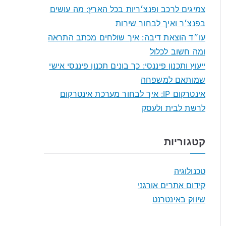
f
צמיגים לרכב ופנצ׳ריות בכל הארץ: מה עושים
o
בפנצ׳ר ואיך לבחור שירות
r
עו״ד הוצאת דיבה: איך שולחים מכתב התראה
:
ומה חשוב לכלול
ייעוץ ותכנון פיננסי: כך בונים תכנון פיננסי אישי
שמותאם למשפחה
אינטרקום IP: איך לבחור מערכת אינטרקום
לרשת לבית ולעסק
קטגוריות
טכנולוגיה
קידום אתרים אורגני
שיווק באינטרנט