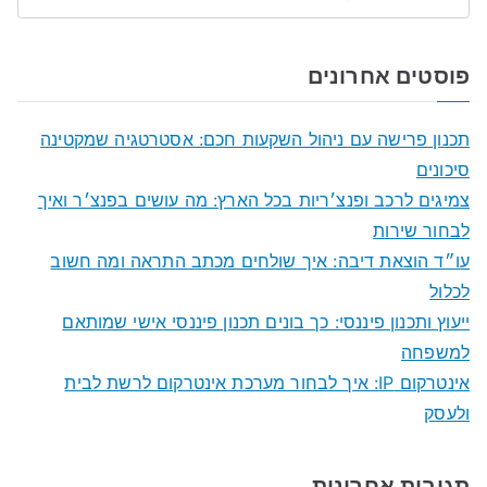
S
e
a
פוסטים אחרונים
r
c
תכנון פרישה עם ניהול השקעות חכם: אסטרטגיה שמקטינה
h
סיכונים
f
צמיגים לרכב ופנצ׳ריות בכל הארץ: מה עושים בפנצ׳ר ואיך
o
לבחור שירות
r
עו״ד הוצאת דיבה: איך שולחים מכתב התראה ומה חשוב
:
לכלול
ייעוץ ותכנון פיננסי: כך בונים תכנון פיננסי אישי שמותאם
למשפחה
אינטרקום IP: איך לבחור מערכת אינטרקום לרשת לבית
ולעסק
תגובות אחרונות