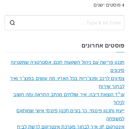
ניווט
פוסטים ישנים
S
e
a
פוסטים אחרונים
r
c
תכנון פרישה עם ניהול השקעות חכם: אסטרטגיה שמקטינה
h
סיכונים
f
צמיגים לרכב ופנצ׳ריות בכל הארץ: מה עושים בפנצ׳ר ואיך
o
לבחור שירות
r
עו״ד הוצאת דיבה: איך שולחים מכתב התראה ומה חשוב
:
לכלול
ייעוץ ותכנון פיננסי: כך בונים תכנון פיננסי אישי שמותאם
למשפחה
אינטרקום IP: איך לבחור מערכת אינטרקום לרשת לבית