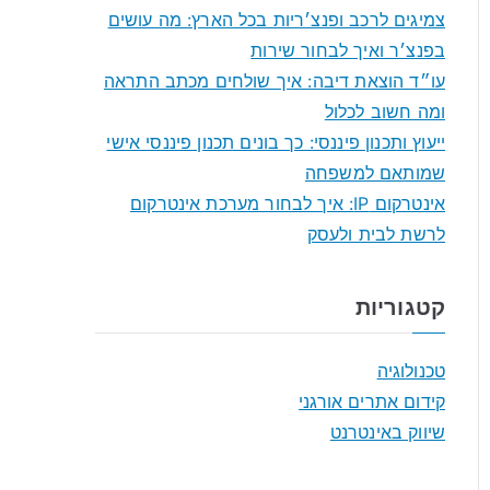
f
צמיגים לרכב ופנצ׳ריות בכל הארץ: מה עושים
o
בפנצ׳ר ואיך לבחור שירות
r
עו״ד הוצאת דיבה: איך שולחים מכתב התראה
:
ומה חשוב לכלול
ייעוץ ותכנון פיננסי: כך בונים תכנון פיננסי אישי
שמותאם למשפחה
אינטרקום IP: איך לבחור מערכת אינטרקום
לרשת לבית ולעסק
קטגוריות
טכנולוגיה
קידום אתרים אורגני
שיווק באינטרנט