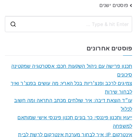
ניווט
פוסטים ישנים
S
e
a
פוסטים אחרונים
r
c
תכנון פרישה עם ניהול השקעות חכם: אסטרטגיה שמקטינה
h
סיכונים
f
צמיגים לרכב ופנצ׳ריות בכל הארץ: מה עושים בפנצ׳ר ואיך
o
לבחור שירות
r
עו״ד הוצאת דיבה: איך שולחים מכתב התראה ומה חשוב
:
לכלול
ייעוץ ותכנון פיננסי: כך בונים תכנון פיננסי אישי שמותאם
למשפחה
אינטרקום IP: איך לבחור מערכת אינטרקום לרשת לבית