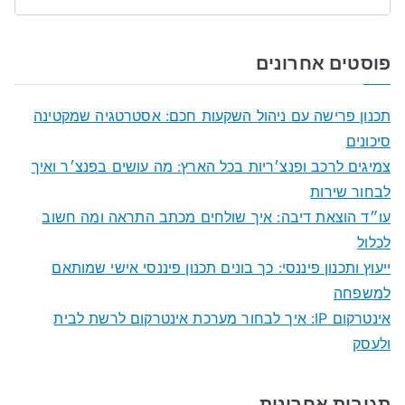
S
e
a
פוסטים אחרונים
r
c
תכנון פרישה עם ניהול השקעות חכם: אסטרטגיה שמקטינה
h
סיכונים
f
צמיגים לרכב ופנצ׳ריות בכל הארץ: מה עושים בפנצ׳ר ואיך
o
לבחור שירות
r
עו״ד הוצאת דיבה: איך שולחים מכתב התראה ומה חשוב
:
לכלול
ייעוץ ותכנון פיננסי: כך בונים תכנון פיננסי אישי שמותאם
למשפחה
אינטרקום IP: איך לבחור מערכת אינטרקום לרשת לבית
ולעסק
תגובות אחרונות