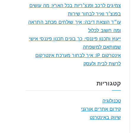
f
צמיגים לרכב ופנצ׳ריות בכל הארץ: מה עושים
o
בפנצ׳ר ואיך לבחור שירות
r
עו״ד הוצאת דיבה: איך שולחים מכתב התראה
:
ומה חשוב לכלול
ייעוץ ותכנון פיננסי: כך בונים תכנון פיננסי אישי
שמותאם למשפחה
אינטרקום IP: איך לבחור מערכת אינטרקום
לרשת לבית ולעסק
קטגוריות
טכנולוגיה
קידום אתרים אורגני
שיווק באינטרנט